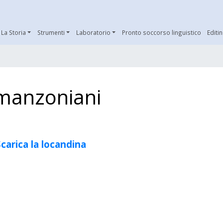
La Storia
Strumenti
Laboratorio
Pronto soccorso linguistico
Editi
 manzoniani
carica la locandina